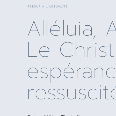
RETOUR À L'ACTUALITÉ
Alléluia, A
Le Chris
espéranc
ressuscit