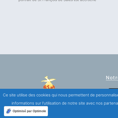
Notr
Ce site utilise des cookies qui nous permettent de personnalise
Association Saint François de Sales
informations sur l'utilisation de notre site avec nos parte
Optimisé par Optimole
Mouvement de laïcs de spiritualité salésienne