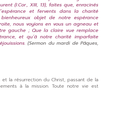
nt (I.Cor., XIII, 13), faites que, enracinés
s l’espérance et fervents dans la charité
t, bienheureux objet de notre espérance
re droite, nous voyions en vous un agneau et
tre gauche ; Que la claire vue remplace
rance, et qu’à notre charité imparfaite
éjouissions.
(Sermon du mardi de Pâques,
t la résurrection du Christ, passant de la
mements à la mission. Toute notre vie est