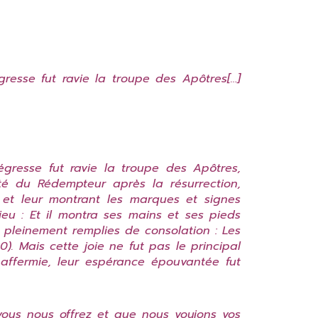
égresse fut ravie la troupe des Apôtres
[
…
]
légresse fut ravie la troupe des Apôtres,
té du Rédempteur après la résurrection,
 et leur montrant les marques et signes
Dieu
: E
t il montra ses mains et ses pieds
s pleinement remplies de consolation : Les
0). Mais cette joie ne fut pas le principal
t affermie, leur espérance épouvantée fut
vous nous offrez et que nous voyions vos