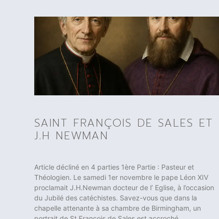
SAINT FRANÇOIS DE SALES ET
J.H NEWMAN
Article décliné en 4 parties 1ère Partie : Pasteur et
Théologien. Le samedi 1er novembre le pape Léon XIV
proclamait J.H.Newman docteur de l’ Eglise, à l’occasion
du Jubilé des catéchistes. Savez-vous que dans la
chapelle attenante à sa chambre de Birmingham, un
portrait de St François de Sales est accroché