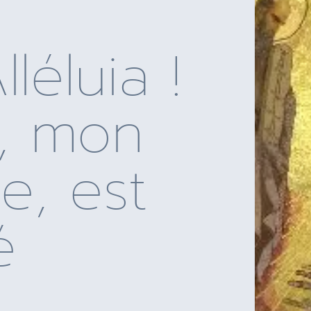
lléluia !
t, mon
e, est
é