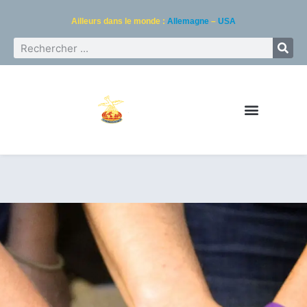
Ailleurs dans le monde :
Allemagne
–
USA