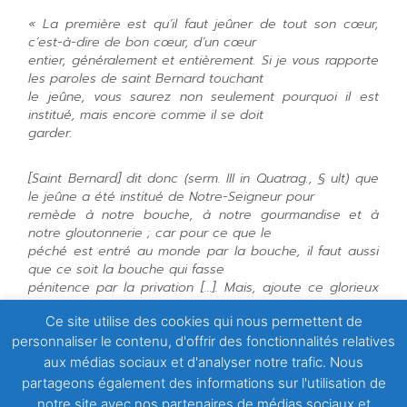
« La première est qu’il faut jeûner de tout son cœur,
c’est-à-dire de bon cœur, d’un cœur
entier, généralement et entièrement. Si je vous rapporte
les paroles de saint Bernard touchant
le jeûne, vous saurez non seulement pourquoi il est
institué, mais encore comme il se doit
garder.
[Saint Bernard] dit donc (serm. III in Quatrag., § ult) que
le jeûne a été institué de Notre-Seigneur pour
remède à notre bouche, à notre gourmandise et à
notre gloutonnerie ; car pour ce que le
péché est entré au monde par la bouche, il faut aussi
que ce soit la bouche qui fasse
pénitence par la privation
[
…
]
. Mais, ajoute ce glorieux
Saint, comme ce n’est pas notre
Ce site utilise des cookies qui nous permettent de
bouche seule qui a péché, mais encore tous nos autres
sens, il est requis que notre jeûne soit
personnaliser le contenu, d'offrir des fonctionnalités relatives
général et entier, c’est-à-dire que nous fassions jeûner
aux médias sociaux et d'analyser notre trafic. Nous
tous les membres de notre corps, car
partageons également des informations sur l'utilisation de
si nous avons offensé Dieu par les yeux, par les oreilles,
notre site avec nos partenaires de médias sociaux et