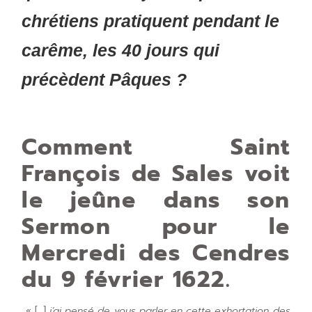
chrétiens pratiquent pendant le
carême, les 40 jours qui
précèdent Pâques ?
Comment Saint
François de Sales voit
le jeûne
dans son
Sermon
pour le
Mercredi des Cendres
du 9 février 1622
.
« […]
j’ai pensé de vous parler en cette exhortation des