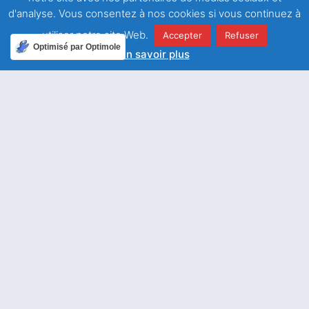
par la langue et par nos autres sens,
d'analyse. Vous consentez à nos cookies si vous continuez à
pourquoi ne les ferons-nous pas jeûner ?
utiliser notre site Web.
Accepter
Refuser
Optimisé par Optimole
Et non seulement il faut faire jeûner les sens du corps,
En savoir plus
mais aussi les puissances et passions
de l’âme, oui même l’entendement, la mémoire et la
volonté, d’autant que l’homme a péché
par le corps et par l’esprit.
C’est ce que nous veut signifier l’Église en ce saint
temps de Carême, nous enseignant à faire
jeûner nos yeux, nos oreilles et notre langue : pour cela
elle quitte tous ses chants
harmonieux afin de mortifier l’ouïe ; elle ne dit plus
d’alléluia et se revêt toute de couleur
sombre et obscure
Il est donc raisonnable, pour rendre notre jeûne entier
et méritoire, qu’il soit universel, c’est-à-dire pratiqué par
le corps et par l’esprit.