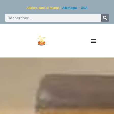
Ailleurs dans le monde :
Allemagne
–
USA