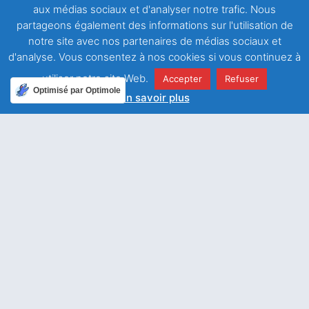
Cette amitié spirituelle et fraternelle entre les
aux médias sociaux et d'analyser notre trafic. Nous
membres se vit dans les réunions de groupe, les
partageons également des informations sur l'utilisation de
récollections, les retraites… car c’est ensemble qu’ils
notre site avec nos partenaires de médias sociaux et
sont appelés à tendre à la sainteté.
d'analyse. Vous consentez à nos cookies si vous continuez à
utiliser notre site Web.
Accepter
Refuser
Chaque membre de l’Association reçoit le soutien
Optimisé par Optimole
d’une amie spirituelle, appelée probatrice, préparée
En savoir plus
à ce service, qui l’accompagne dans son
cheminement.
Facebook
Twitter
LinkedIn
Email
WhatsApp