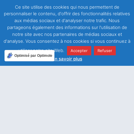
Ce site utilise des cookies qui nous permettent de
WhatsApp
personnaliser le contenu, d'offrir des fonctionnalités relatives
aux médias sociaux et d'analyser notre trafic. Nous
partageons également des informations sur l'utilisation de
notre site avec nos partenaires de médias sociaux et
d'analyse. Vous consentez à nos cookies si vous continuez à
utiliser notre site Web.
Accepter
Refuser
Optimisé par Optimole
En savoir plus
ARTICLE PRÉCÉDENT
ARTICLE SUIVANT
Se détourner de sa conduite pour se convertir
La gloire de Dieu dans les cieux et dans la loi