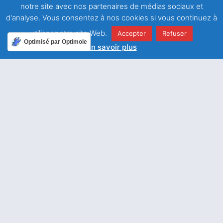
notre site avec nos partenaires de médias sociaux et
d'analyse. Vous consentez à nos cookies si vous continuez à
utiliser notre site Web.
Accepter
Refuser
Optimisé par Optimole
En savoir plus
Le
mariage
dans la
pensée
de saint
François
de
Sales