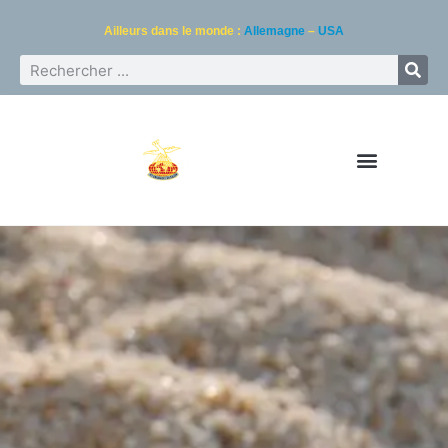
Ailleurs dans le monde :
Allemagne
–
USA