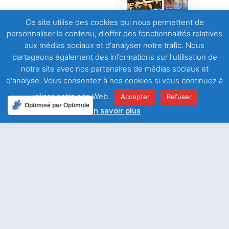
Ce site utilise des cookies qui nous permettent de
personnaliser le contenu, d'offrir des fonctionnalités relatives
cef.fr
aux médias sociaux et d'analyser notre trafic. Nous
partageons également des informations sur l'utilisation de
notre site avec nos partenaires de médias sociaux et
coopdonbosco.be
d'analyse. Vous consentez à nos cookies si vous continuez à
utiliser notre site Web.
Accepter
Refuser
Optimisé par Optimole
En savoir plus
sfdsassociation.org
francoisdesales.com
franz-von-sales.org