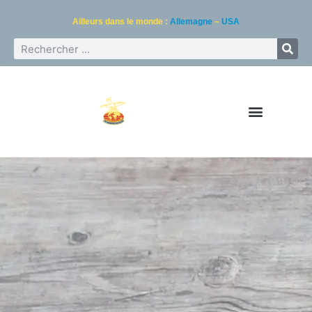
Ailleurs dans le monde :
Allemagne
–
USA