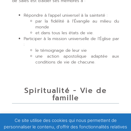
de Sales est d’aider ses membres à :
Répondre à l’appel universel à la sainteté :
par la fidélité à l’Évangile au milieu du
monde
et dans tous les états de vie.
Participer à la mission universelle de l’Église par
:
le témoignage de leur vie
une action apostolique adaptée aux
conditions de vie de chacune.
Spiritualité - Vie de
famille
Les Filles de Saint François de Sales s’efforcent de
Ce site utilise des cookies qui nous permettent de
répondre ensemble à l’appel universel à la sainteté,
personnaliser le contenu, d'offrir des fonctionnalités relatives
selon l’Évangile, dans l’esprit de simplicité et de