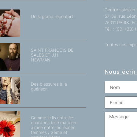
Centre salésien
57-59, rue Léon 
Un si grand réconfort !
75011 PARIS (Fr
Tél. : (00) (33)
Toutes nos impl
SAINT FRANÇOIS DE
SALES ET J.H
NEWMAN
Nous écrir
Des blessures à la
guérison
Comme le lis entre les
chardons telle ma bien-
aimée entre les jeunes
femmes / 3ème et