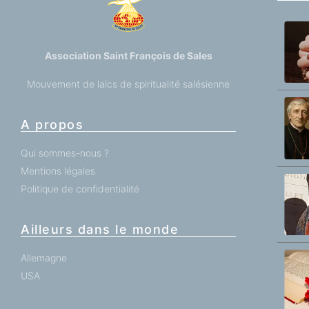
Association Saint François de Sales
Mouvement de laïcs de spiritualité salésienne
A propos
Qui sommes-nous ?
Mentions légales
Politique de confidentialité
Ailleurs dans le monde
Allemagne
USA