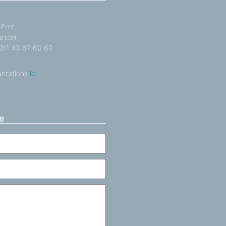
Frot,
ance)
 (0)1 43 67 60 60
antations
ici
.
e