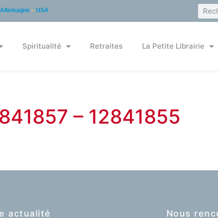
Allemagne
–
USA
Spiritualité
Retraites
La Petite Librairie
12841857 – 12841855
e actualité
Nous renc