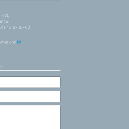
Frot,
ance)
 (0)1 43 67 60 60
antations
ici
.
e