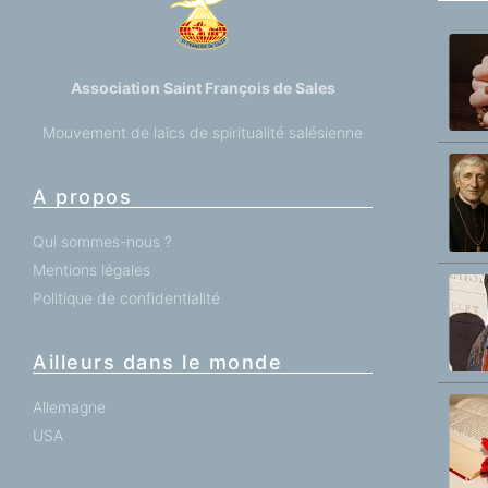
Association Saint François de Sales
Mouvement de laïcs de spiritualité salésienne
A propos
Qui sommes-nous ?
Mentions légales
Politique de confidentialité
Ailleurs dans le monde
Allemagne
USA