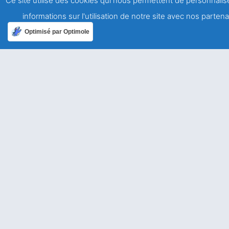
Ce site utilise des cookies qui nous permettent de personnalise
Notr
informations sur l'utilisation de notre site avec nos parte
Optimisé par Optimole
Association Saint François de Sales
Mouvement de laïcs de spiritualité salésienne
A propos
Qui sommes-nous ?
Mentions légales
Politique de confidentialité
Ailleurs dans le monde
Allemagne
USA