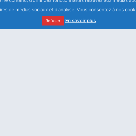
r le contenu, d'offrir des fonctionnalités relatives aux médias s
e actualité
Nous renc
naires de médias sociaux et d'analyse. Vous consentez à nos cooki
Centre salésien
En savoir plus
Refuser
57-59, rue Léon 
Des blessures à la
guérison
75011 PARIS (Fr
Tél. : (00) (33)
Toutes nos impl
Comme le lis entre les
chardons telle ma bien-
aimée entre les jeunes
femmes / 3ème et
dernière Partie
Nous écrir
Le nouveau dépliant de
l’association Saint
François de Sales est
arrivé !
Un espoir dans