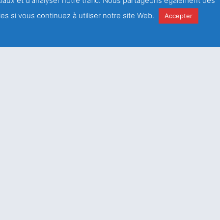
ociaux et d'analyser notre trafic. Nous partageons également des
ontrer
es si vous continuez à utiliser notre site Web.
Accepter
Frot,
ance)
 (0)1 43 67 60 60
antations
ici
.
e