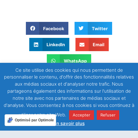
Facebook
Twitter
LinkedIn
Email
WhatsApp
Ce site utilise des cookies qui nous permettent de
personnaliser le contenu, d'offrir des fonctionnalités relatives
aux médias sociaux et d'analyser notre trafic. Nous
partageons également des informations sur l'utilisation de
notre site avec nos partenaires de médias sociaux et
d'analyse. Vous consentez à nos cookies si vous continuez à
utiliser notre site Web.
Accepter
Refuser
ARTICLE PRÉCÉDENT
ARTICLE SUIVANT
Optimisé par Optimole
En savoir plus
Père, creuse en nous le désir de la sainteté
Soyons miséricordieux, comme notre Père !