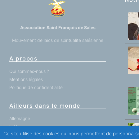
Association Saint François de Sales
Mouvement de laïcs de spiritualité salésienne
A propos
Qui sommes-nous ?
Mentions légales
Politique de confidentialité
Ailleurs dans le monde
Allemagne
USA
Ce site utilise des cookies qui nous permettent de personnalise