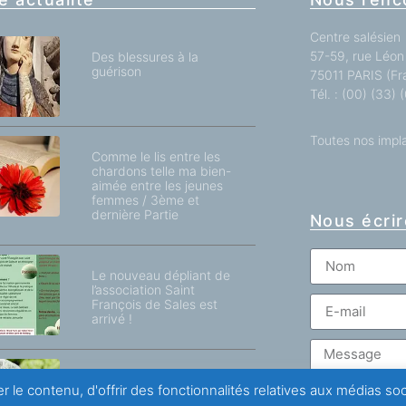
Centre salésien
57-59, rue Léon 
Des blessures à la
guérison
75011 PARIS (Fr
Tél. : (00) (33)
Toutes nos impl
Comme le lis entre les
chardons telle ma bien-
aimée entre les jeunes
femmes / 3ème et
dernière Partie
Nous écrir
Le nouveau dépliant de
l’association Saint
François de Sales est
arrivé !
Un espoir dans
r le contenu, d'offrir des fonctionnalités relatives aux médias s
l’épreuve de la douleur