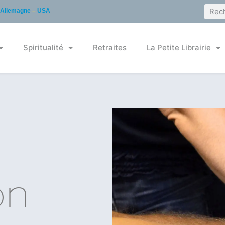
Allemagne
–
USA
Spiritualité
Retraites
La Petite Librairie
on