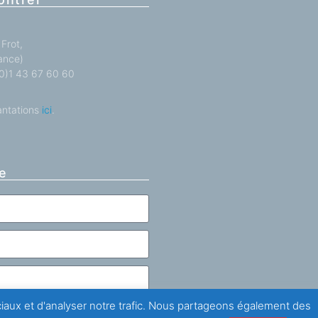
Frot,
ance)
 (0)1 43 67 60 60
antations
ici
.
e
ociaux et d'analyser notre trafic. Nous partageons également des