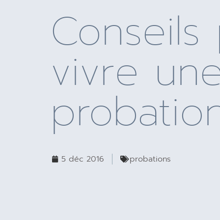
Conseils
vivre un
probatio
5 déc 2016
probations