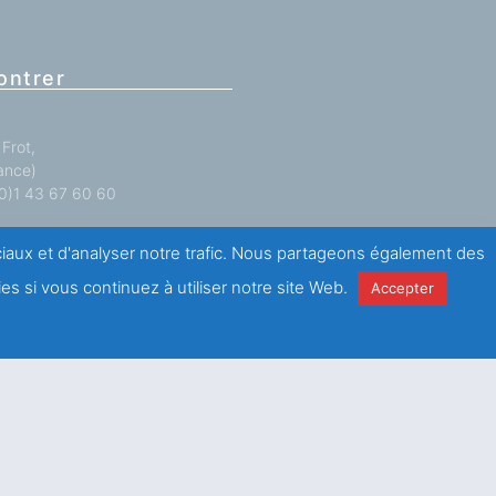
ontrer
Frot,
ance)
 (0)1 43 67 60 60
antations
ici
.
ociaux et d'analyser notre trafic. Nous partageons également des
es si vous continuez à utiliser notre site Web.
Accepter
e