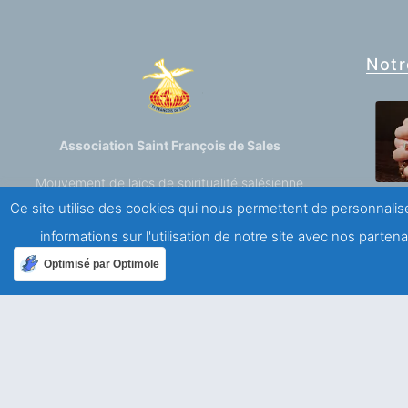
Notr
Association Saint François de Sales
Mouvement de laïcs de spiritualité salésienne
Ce site utilise des cookies qui nous permettent de personnalise
A propos
informations sur l'utilisation de notre site avec nos parte
Optimisé par Optimole
Qui sommes-nous ?
Mentions légales
Politique de confidentialité
Ailleurs dans le monde