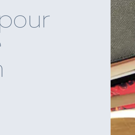
 pour
e
n