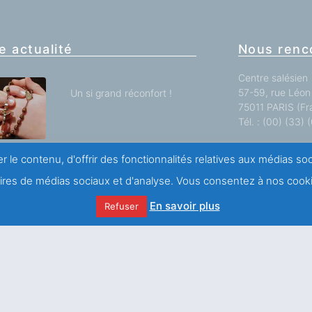
e actualité
Nous renc
Centre salésien
57-59, rue Léon 
Un si grand réconfort !
75011 PARIS (Fr
Tél. : (00) (33)
Toutes nos impl
r le contenu, d'offrir des fonctionnalités relatives aux médias s
SAINT FRANÇOIS DE
naires de médias sociaux et d'analyse. Vous consentez à nos cooki
SALES ET J.H
NEWMAN
En savoir plus
Refuser
Nous écrir
Des blessures à la
guérison