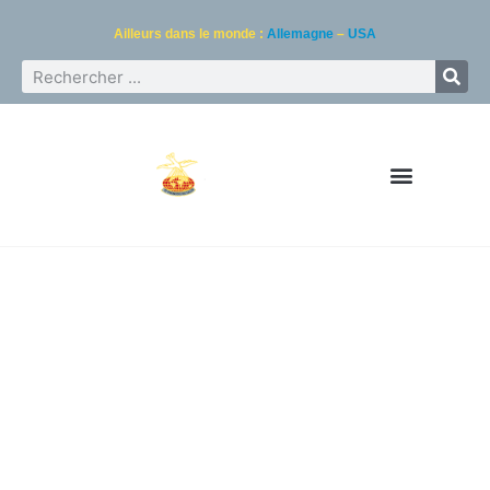
Ailleurs dans le monde :
Allemagne
–
USA