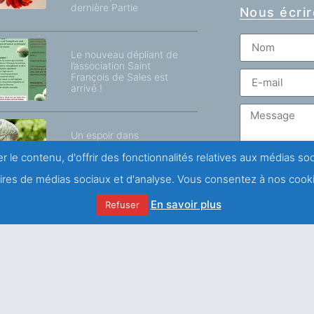
dernière Partie
Nous écrir
Le nouveau dépliant de
l’association Saint
François de Sales est
arrivé !
Un espoir dans
l’épreuve de la douleur
r le contenu, d'offrir des fonctionnalités relatives aux médias s
naires de médias sociaux et d'analyse. Vous consentez à nos cooki
J'accepte 
confidentialit
En savoir plus
Refuser
Le thème de la voix
chez saint François de
Sales / 2ème Partie