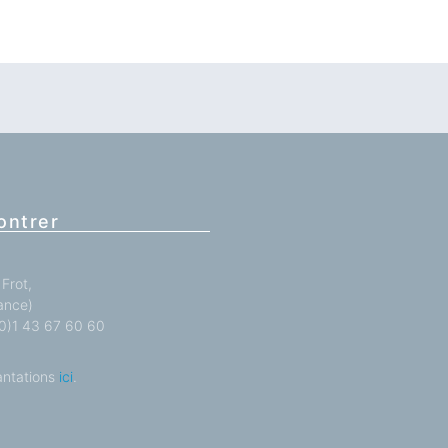
ontrer
Frot,
ance)
 (0)1 43 67 60 60
antations
ici
.