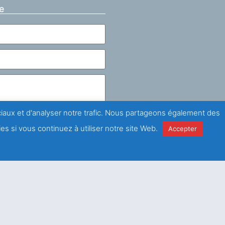
e
ociaux et d'analyser notre trafic. Nous partageons également des
es si vous continuez à utiliser notre site Web.
Accepter
la
politique de
é
Envoyer