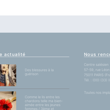
e actualité
Nous renc
Centre salésien
57-59, rue Léon 
Des blessures à la
guérison
75011 PARIS (Fr
Tél. : (00) (33)
Toutes nos impl
Comme le lis entre les
chardons telle ma bien-
aimée entre les jeunes
femmes / 3ème et