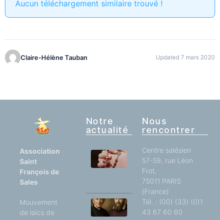
Aucun téléchargement similaire trouvé !
Claire-Hélène Tauban
Updated 7 mars 2020
Notre
Nous
actualité
rencontrer
Centre salésien
Association
57-59, rue Léon
Un si
Saint
grand
Frot,
François de
réconfort !
75011 PARIS
Sales
(France)
Tél. : (00) (33) (0)1
Mouvement
SAINT
43 67 60 60
de laïcs de
FRANÇOIS