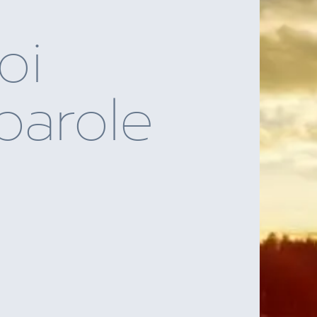
oi
parole