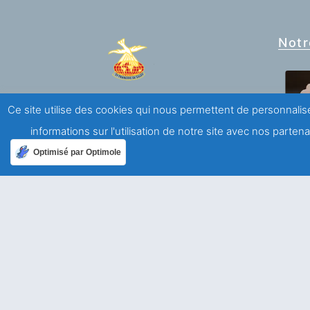
Notr
Association Saint François de Sales
Ce site utilise des cookies qui nous permettent de personnalise
informations sur l'utilisation de notre site avec nos parte
Mouvement de laïcs de spiritualité salésienne
Optimisé par Optimole
A propos
Qui sommes-nous ?
Mentions légales
Politique de confidentialité
Ailleurs dans le monde
Allemagne