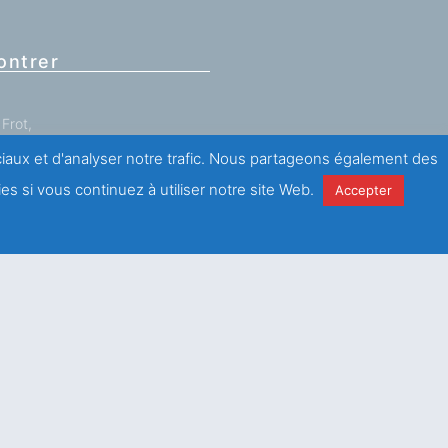
ontrer
Frot,
ance)
ociaux et d'analyser notre trafic. Nous partageons également des
 (0)1 43 67 60 60
es si vous continuez à utiliser notre site Web.
Accepter
antations
ici
.
e