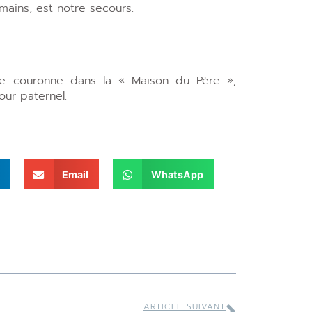
ains, est notre secours.
tte couronne dans la « Maison du Père »,
ur paternel.
Email
WhatsApp
ARTICLE SUIVANT