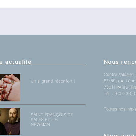
e actualité
Nous renc
Centre salésien
57-59, rue Léon 
Un si grand réconfort !
75011 PARIS (Fr
Tél. : (00) (33)
Toutes nos impl
SAINT FRANÇOIS DE
SALES ET J.H
NEWMAN
Nous écrir