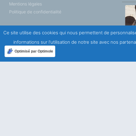
Mentions légales
Politique de confidentialité
Ailleurs dans le monde
Ce site utilise des cookies qui nous permettent de personnalise
informations sur l'utilisation de notre site avec nos parte
Allemagne
USA
Optimisé par Optimole