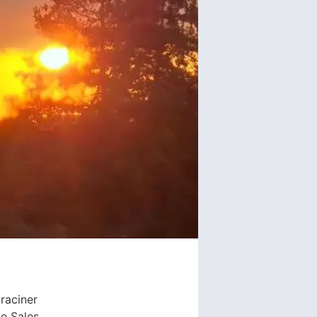
nraciner
de Sales.