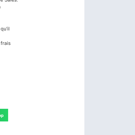
e
qu’il
frais
pp