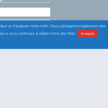
ociaux et d'analyser notre trafic. Nous partageons également des
es si vous continuez à utiliser notre site Web.
Accepter
la
politique de
é
Envoyer