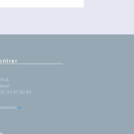
ontrer
Frot,
ance)
 (0)1 43 67 60 60
antations
ici
.
e