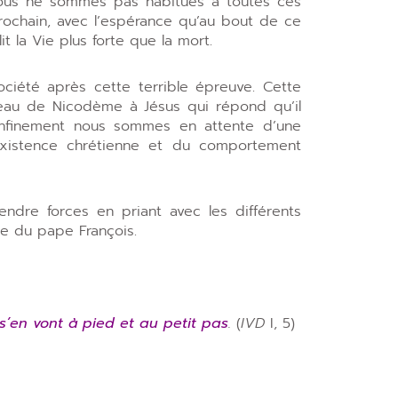
 Nous ne sommes pas habitués à toutes ces
rochain, avec l’espérance qu’au bout de ce
t la Vie plus forte que la mort.
iété après cette terrible épreuve. Cette
eau de Nicodème à Jésus qui répond qu’il
e confinement nous sommes en attente d’une
l’existence chrétienne et du comportement
ndre forces en priant avec les différents
re du pape François.
s’en vont à pied et au petit pas
.
(
IVD
I, 5)