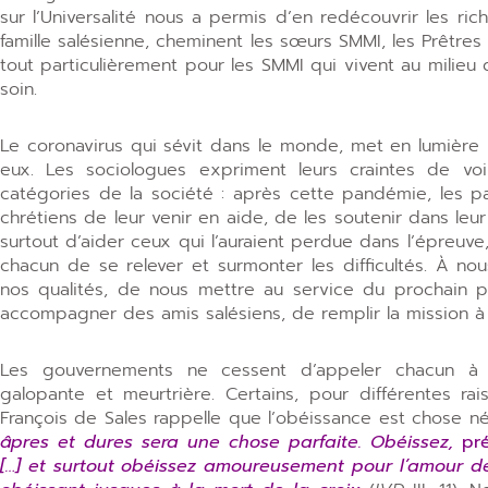
sur l’Universalité nous a permis d’en redécouvrir les r
famille salésienne, cheminent les sœurs SMMI, les Prêtres e
tout particulièrement pour les SMMI qui vivent au milie
soin.
Le coronavirus qui sévit dans le monde, met en lumière
eux. Les sociologues expriment leurs craintes de voi
catégories de la société : après cette pandémie, les p
chrétiens de leur venir en aide, de les soutenir dans leu
surtout d’aider ceux qui l’auraient perdue dans l’épreuve, à
chacun de se relever et surmonter les difficultés. À no
nos qualités, de nous mettre au service du prochain po
accompagner des amis salésiens, de remplir la mission à
Les gouvernements ne cessent d’appeler chacun à 
galopante et meurtrière. Certains, pour différentes rai
François de Sales rappelle que l’obéissance est chose n
âpres et dures sera une chose parfaite. Obéissez,
pré
[…] et surtout obéissez amoureusement pour l’amour de 