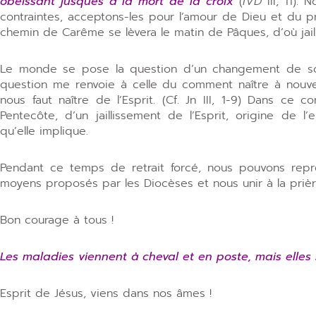
obéissant jusques à la mort de la croix
(
IVD
III, 11).
contraintes, acceptons-les pour l’amour de Dieu et du p
chemin de Carême se lèvera le matin de Pâques, d’où jailli
Le monde se pose la question d’un changement de soc
question me renvoie à celle du comment naître à nouv
nous faut naître de l’Esprit. (Cf. Jn III, 1-9) Dans c
Pentecôte, d’un jaillissement de l’Esprit, origine de 
qu’elle implique.
Pendant ce temps de retrait forcé, nous pouvons repre
moyens proposés par les Diocèses et nous unir à la priè
Bon courage à tous !
Les maladies viennent à cheval et en poste, mais elles 
Esprit de Jésus, viens dans nos âmes !