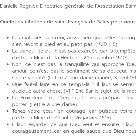
Danielle Régnier, Directrice générale de l’Association Sain
Quelques citations de saint François de Sales pour nou
Les maladies du cœur, aussi bien que celles du corp
s’en revont à pied et au petit pas. (
IVD
I, 5)
La tranquillité qui n’est pas exercée par la tempête
(Lettre à Mme de la Fléchère, 24 novembre 1610)
Non, ce n’est pas la tranquillité qui approche Die
amour, ce n’est pas le sentiment de sa douceur, m
sainte volonté. (Lettre à une dame mariée, 3 avril 161
Que faut-il faire en ce temps-là ? Il faut se serre
quelque autre chose. (VI ° Ent. Sur le sujet de la mo
La Providence de Dieu, si elle vous prépare des 
porter. (Lettre à une dame)
Tenez votre cœur en courage, car puisque votre c
(Lettre à Mme de Chantal, 26 janvier 1615)
Il faut regarder ce que Dieu veut et ensuite il fau
courageusement…car en quelle sauce que Dieu nous m