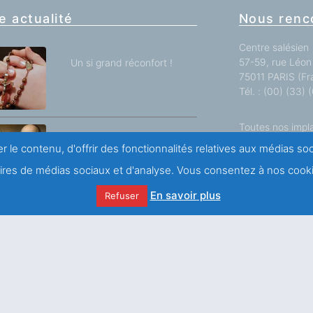
e actualité
Nous renc
Centre salésien
57-59, rue Léon 
Un si grand réconfort !
75011 PARIS (Fr
Tél. : (00) (33)
Toutes nos impl
SAINT FRANÇOIS DE
r le contenu, d'offrir des fonctionnalités relatives aux médias s
SALES ET J.H
NEWMAN
naires de médias sociaux et d'analyse. Vous consentez à nos cooki
Nous écrir
En savoir plus
Refuser
Des blessures à la
guérison
Comme le lis entre les
chardons telle ma bien-