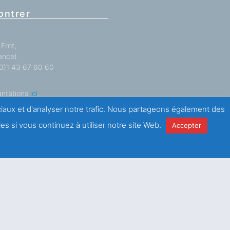
ontrer
Frot,
ance)
 (0)1 43 67 60 60
antations
ici
.
ociaux et d'analyser notre trafic. Nous partageons également des
es si vous continuez à utiliser notre site Web.
Accepter
e