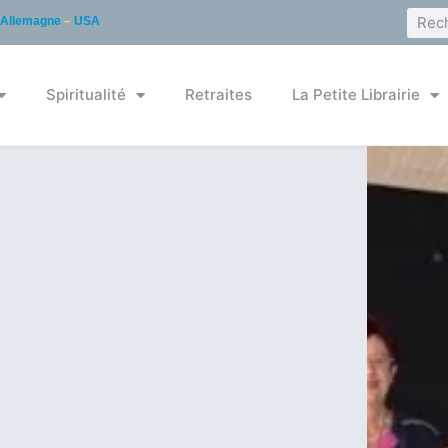
Allemagne
–
USA
Spiritualité
Retraites
La Petite Librairie