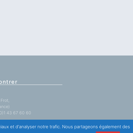
ontrer
Frot,
ance)
 (0)1 43 67 60 60
ociaux et d'analyser notre trafic. Nous partageons également des
antations
ici
.