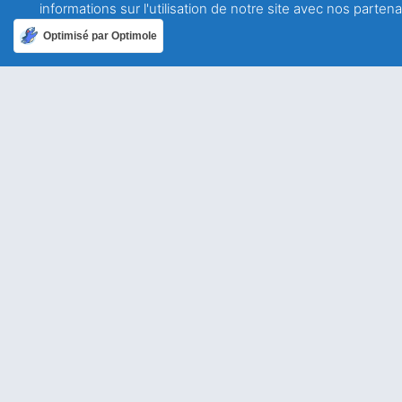
informations sur l'utilisation de notre site avec nos parte
A propos
Optimisé par Optimole
Qui sommes-nous ?
Mentions légales
Politique de confidentialité
Ailleurs dans le monde
Allemagne
USA