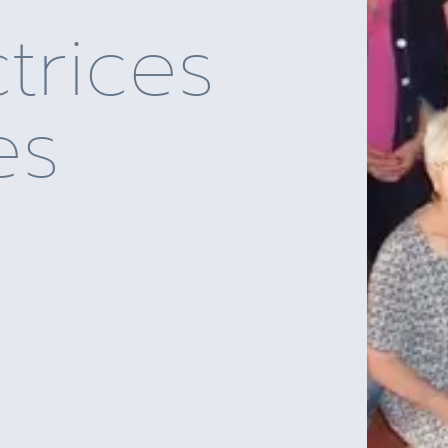
trices
es