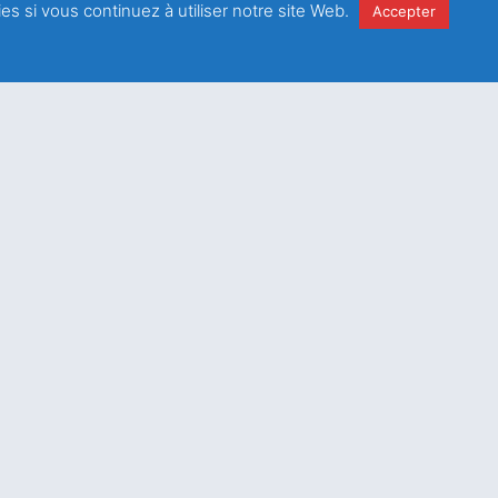
es si vous continuez à utiliser notre site Web.
Accepter
e
la
politique de
é
Envoyer