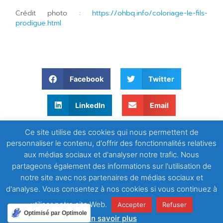
Crédit photo :
https://ohbq.info/coloriage-le-fils-
prodigue.html
Facebook
Twitter
LinkedIn
Email
Ce site utilise des cookies qui nous permettent de
WhatsApp
personnaliser le contenu, d'offrir des fonctionnalités relatives
aux médias sociaux et d'analyser notre trafic. Nous
partageons également des informations sur l'utilisation de
notre site avec nos partenaires de médias sociaux et
d'analyse. Vous consentez à nos cookies si vous continuez à
utiliser notre site Web.
Accepter
Refuser
Optimisé par Optimole
En savoir plus