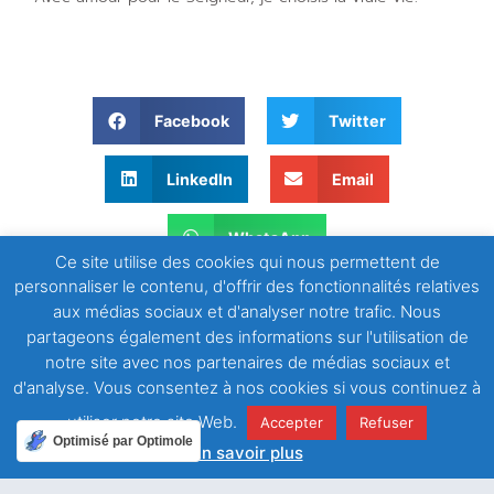
Facebook
Twitter
LinkedIn
Email
WhatsApp
Ce site utilise des cookies qui nous permettent de
personnaliser le contenu, d'offrir des fonctionnalités relatives
aux médias sociaux et d'analyser notre trafic. Nous
partageons également des informations sur l'utilisation de
notre site avec nos partenaires de médias sociaux et
d'analyse. Vous consentez à nos cookies si vous continuez à
utiliser notre site Web.
Accepter
Refuser
Optimisé par Optimole
ARTICLE PRÉCÉDENT
ARTICLE SUIVANT
En savoir plus
Revenez à moi !
Se rapprocher du Seigneur