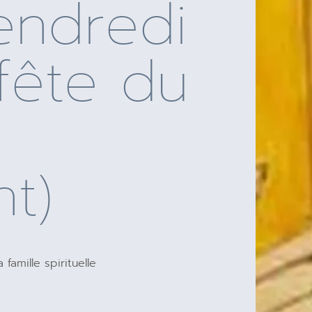
endredi
 fête du
t)
famille spirituelle