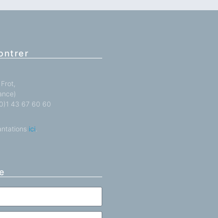
ontrer
Frot,
ance)
 (0)1 43 67 60 60
antations
ici
.
e