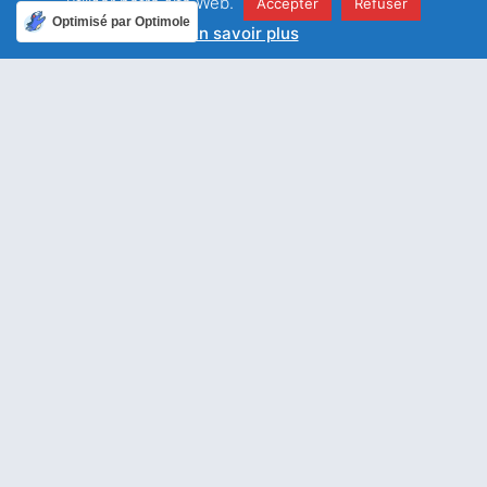
utiliser notre site Web.
elles peuvent changer le monde.
Accepter
Refuser
Optimisé par Optimole
En savoir plus
Facebook
Twitter
LinkedIn
Email
WhatsApp
ARTICLE PRÉCÉDENT
ARTICLE SUIVANT
Entrée en Carême
A la découverte du Paris Salésien