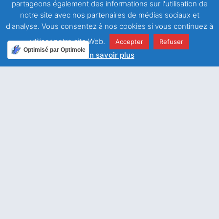
partageons également des informations sur l'utilisation de
WhatsApp
notre site avec nos partenaires de médias sociaux et
d'analyse. Vous consentez à nos cookies si vous continuez à
utiliser notre site Web.
Accepter
Refuser
Optimisé par Optimole
En savoir plus
ARTICLE PRÉCÉDENT
ARTICLE SUIVANT
Dieu attend une réponse
Célèbre ton Dieu, ô Sion