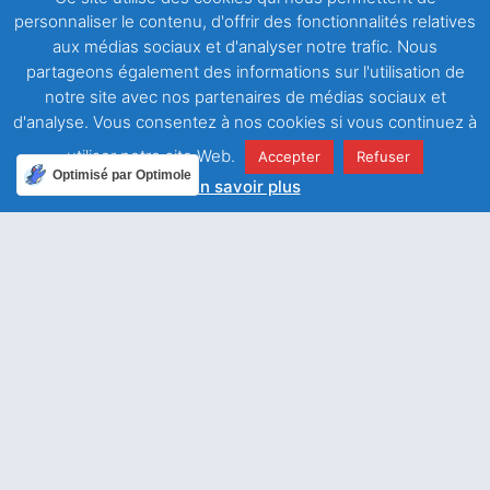
personnaliser le contenu, d'offrir des fonctionnalités relatives
aux médias sociaux et d'analyser notre trafic. Nous
partageons également des informations sur l'utilisation de
notre site avec nos partenaires de médias sociaux et
d'analyse. Vous consentez à nos cookies si vous continuez à
utiliser notre site Web.
Accepter
Refuser
Optimisé par Optimole
En savoir plus
Notre
Nous
actualité
rencontrer
Centre salésien
Association
57-59, rue Léon
Un si
Saint
grand
Frot,
François de
réconfort !
75011 PARIS
Sales
(France)
Tél. : (00) (33) (0)1
Mouvement
SAINT
43 67 60 60
de laïcs de