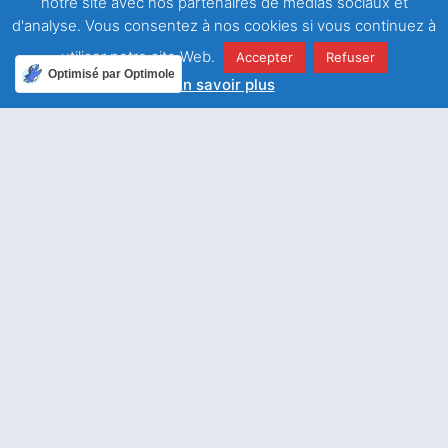
notre site avec nos partenaires de médias sociaux et
d'analyse. Vous consentez à nos cookies si vous continuez à
utiliser notre site Web.
Accepter
Refuser
Optimisé par Optimole
En savoir plus
ARTICLE PRÉCÉDENT
L’eau de la vie