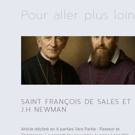
Pour aller plus loin
SAINT FRANÇOIS DE SALES ET
J.H NEWMAN
Article décliné en 4 parties 1ère Partie : Pasteur et