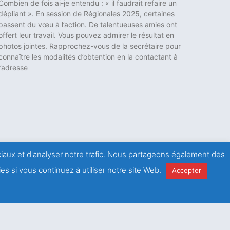
Combien de fois ai-je entendu : « il faudrait refaire un
dépliant ». En session de Régionales 2025, certaines
passent du vœu à l’action. De talentueuses amies ont
offert leur travail. Vous pouvez admirer le résultat en
photos jointes. Rapprochez-vous de la secrétaire pour
connaître les modalités d’obtention en la contactant à
l’adresse
ociaux et d'analyser notre trafic. Nous partageons également des
es si vous continuez à utiliser notre site Web.
Accepter
ontrer
Frot,