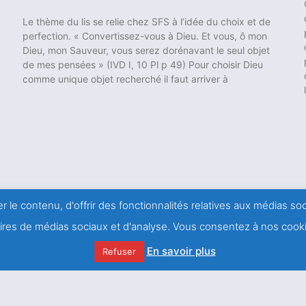
Le thème du lis se relie chez SFS à l’idée du choix et de
perfection. « Convertissez-vous à Dieu. Et vous, ô mon
Dieu, mon Sauveur, vous serez dorénavant le seul objet
de mes pensées » (IVD I, 10 Pl p 49) Pour choisir Dieu
comme unique objet recherché il faut arriver à
r le contenu, d'offrir des fonctionnalités relatives aux médias s
naires de médias sociaux et d'analyse. Vous consentez à nos cooki
En savoir plus
Refuser
e actualité
Nous renc
Centre salésien
57-59, rue Léon 
Un si grand réconfort !