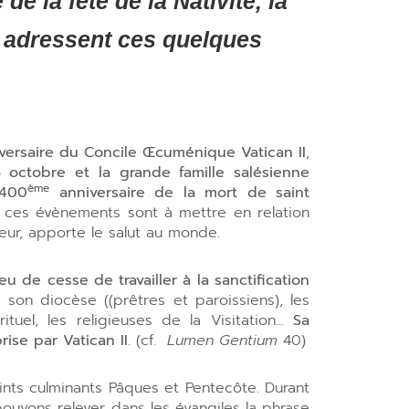
 de la fête de la Nativité, la
s adressent ces quelques
versaire du Concile Œcuménique Vatican II
,
5 octobre et la grande famille salésienne
ème
 400
anniversaire de la mort de saint
 ces évènements sont à mettre en relation
neur, apporte le salut au monde.
eu de cesse de travailler à la sanctification
on diocèse ((prêtres et paroissiens), les
tuel, les religieuses de la Visitation…
Sa
ise par Vatican II
. (cf.
Lumen Gentium
40)
ints culminants Pâques et Pentecôte. Durant
 pouvons relever dans les évangiles la phrase