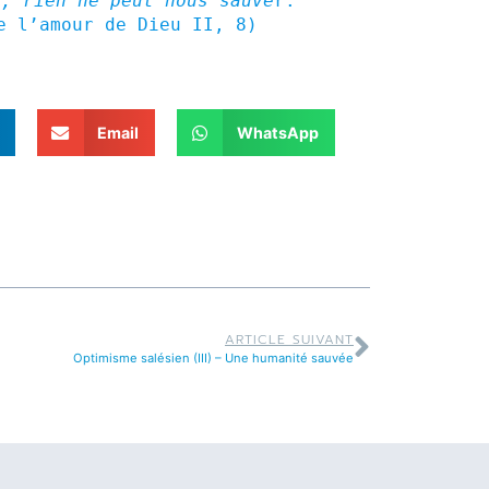
i, rien ne peut nous sauve
r. 

e l’amour de Dieu II, 8)
Email
WhatsApp
ARTICLE SUIVANT
Optimisme salésien (III) – Une humanité sauvée