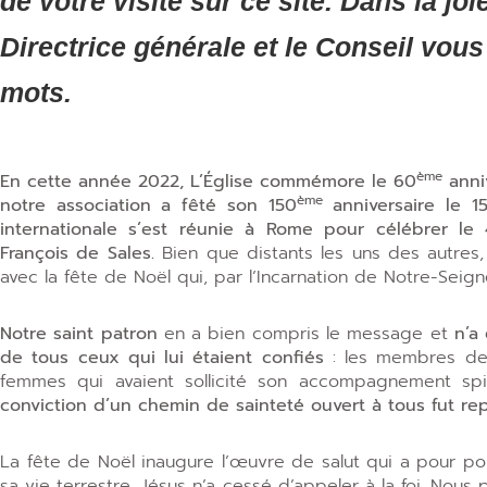
de votre visite sur ce site. Dans la joie
Directrice générale et le Conseil vou
mots.
ème
En cette année 2022, L’Église commémore le 60
anni
ème
notre association a fêté son 150
anniversaire le 1
internationale s’est réunie à Rome pour célébrer le
François de Sales.
Bien que distants les uns des autres,
avec la fête de Noël qui, par l’Incarnation de Notre-Seig
Notre saint patron
en a bien compris le message et
n’a 
de tous ceux qui lui étaient confiés
: les membres de s
femmes qui avaient sollicité son accompagnement spiri
conviction d’un chemin de sainteté ouvert à tous fut repr
La fête de Noël inaugure l’œuvre de salut qui a pour po
sa vie terrestre, Jésus n’a cessé d’appeler à la foi. Nous