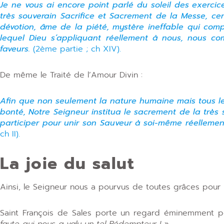
Je ne vous ai encore point parlé du soleil des exercices
très souverain Sacrifice et Sacrement de la Messe, cen
dévotion, âme de la piété, mystère ineffable qui comp
lequel Dieu s’appliquant réellement à nous, nous c
faveurs.
(2ème partie ; ch XIV).
De même le Traité de l’Amour Divin :
Afin que non seulement la nature humaine mais tous l
bonté, Notre Seigneur institua le sacrement de la très
participer pour unir son Sauveur à soi-même réellemen
ch II).
La joie du salut
Ainsi, le Seigneur nous a pourvus de toutes grâces pour
Saint François de Sales porte un regard éminemment posi
faute qui nous a valu un tel Rédempteur ! »