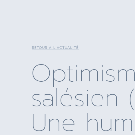
RETOUR À L'ACTUALITÉ
Optimis
salésien (I
Une hum