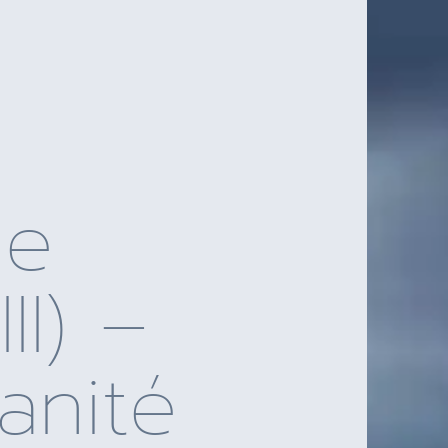
me
II) –
anité