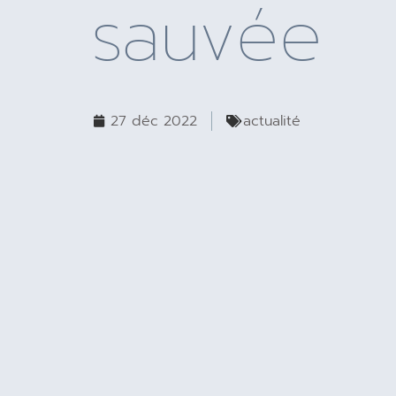
sauvée
27 déc 2022
actualité