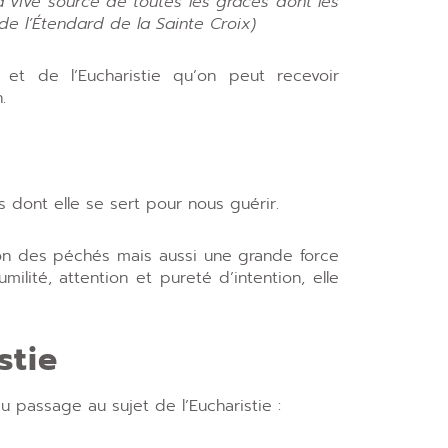
la vive source de toutes les grâces dont les
e l’Étendard de la Sainte Croix)
et de l’Eucharistie qu’on peut recevoir
.
s dont elle se sert pour nous guérir.
on des péchés mais aussi une grande force
milité, attention et pureté d’intention, elle
stie
au passage au sujet de l’Eucharistie :