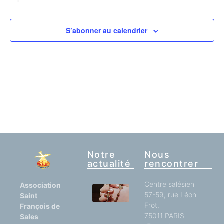
S’abonner au calendrier
Notre
Nous
actualité
rencontrer
Centre salésien
Association
57-59, rue Léon
Un si
Saint
grand
Frot,
François de
réconfort !
75011 PARIS
Sales