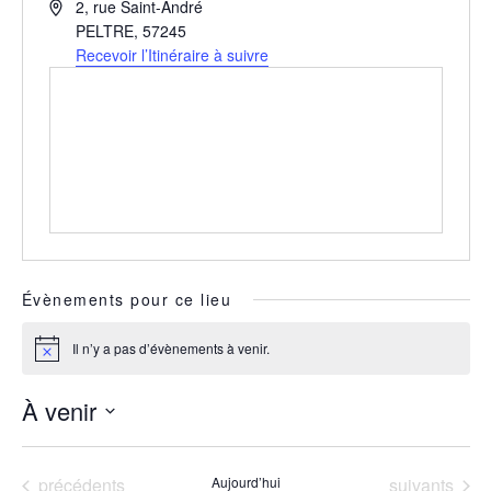
Adresse
2, rue Saint-André
PELTRE
,
57245
Recevoir l’Itinéraire à suivre
Évènements pour ce lieu
Il n’y a pas d’évènements à venir.
Notice
À venir
Sélectionnez
une
date.
Évènements
Évènements
précédents
Aujourd’hui
suivants