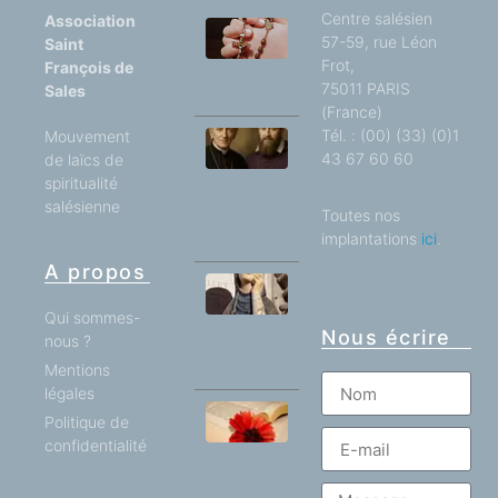
Centre salésien
Association
57-59, rue Léon
Un si
Saint
grand
Frot,
François de
réconfort !
75011 PARIS
Sales
(France)
Tél. : (00) (33) (0)1
Mouvement
SAINT
43 67 60 60
de laïcs de
FRANÇOIS
spiritualité
DE SALES
ET J.H
salésienne
Toutes nos
NEWMAN
implantations
ici
.
A propos
Des
blessures
Qui sommes-
à la
Nous écrire
nous ?
guérison
Mentions
légales
Politique de
Comme
le lis
confidentialité
entre les
chardons
telle ma