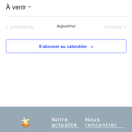
À venir
Sélectionnez
une
date.
Évènements
Évènements
précédents
Aujourd’hui
suivants
S’abonner au calendrier
Notre
Nous
actualité
rencontrer