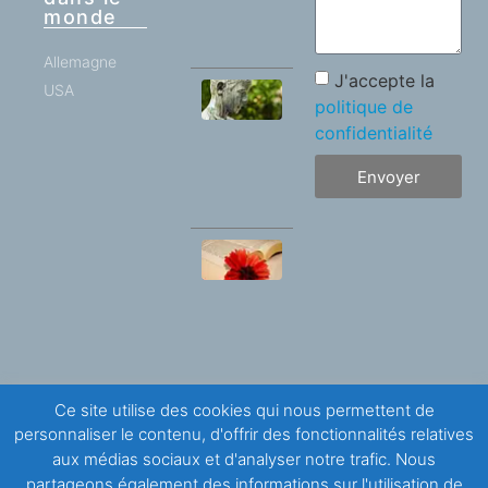
Sales est
monde
arrivé !
Allemagne
J'accepte la
USA
Un
politique de
espoir
confidentialité
dans
l’épreuve
de la
Envoyer
douleur
Le
thème
de la
voix
chez
saint
François
de
Sales
Ce site utilise des cookies qui nous permettent de
/ 2ème
personnaliser le contenu, d'offrir des fonctionnalités relatives
Partie
aux médias sociaux et d'analyser notre trafic. Nous
partageons également des informations sur l'utilisation de