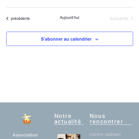
Sélectionnez
une
date.
Évènements
Aujourd’hui
suivants
Évènements
précédents
S’abonner au calendrier
Notre
Nous
actualité
rencontrer
Centre salésien
Association