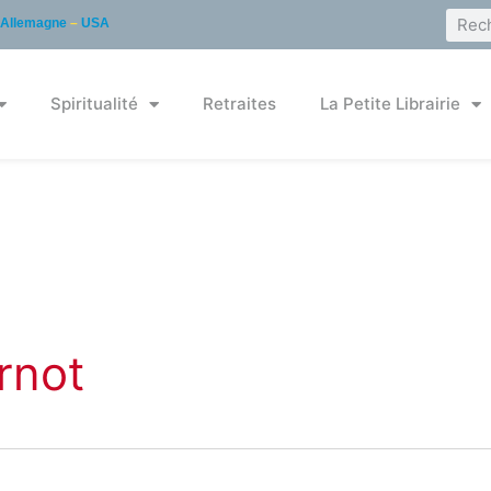
Allemagne
–
USA
Spiritualité
Retraites
La Petite Librairie
rnot