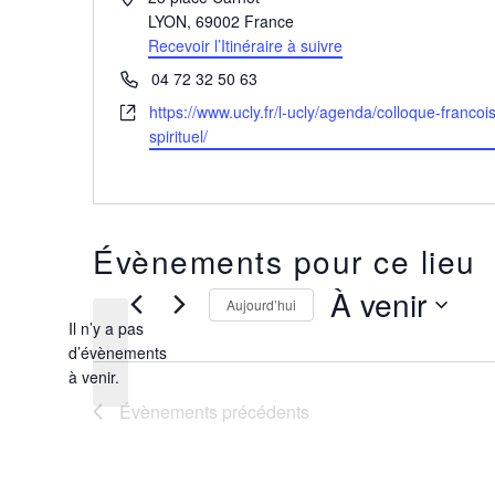
LYON
,
69002
France
Recevoir l’Itinéraire à suivre
Téléphone
04 72 32 50 63
Site
https://www.ucly.fr/l-ucly/agenda/colloque-franc
web
spirituel/
Évènements pour ce lieu
À venir
Aujourd’hui
Il n’y a pas
Sélectionnez
une
d’évènements
Notice
date.
à venir.
Évènements
précédents