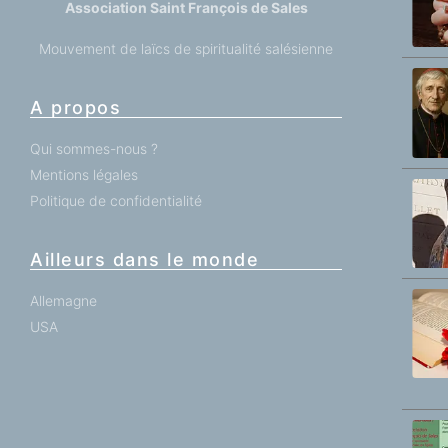
Association Saint François de Sales
Mouvement de laïcs de spiritualité salésienne
A propos
Qui sommes-nous ?
Mentions légales
Politique de confidentialité
Ailleurs dans le monde
Allemagne
USA