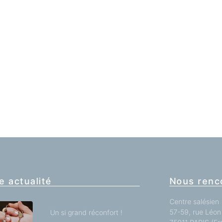
e actualité
Nous renc
Centre salésien
57-59, rue Léon 
Un si grand réconfort !