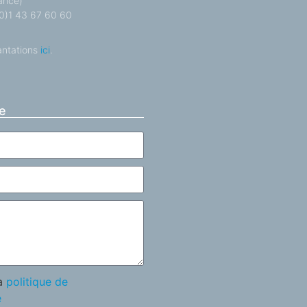
ance)
 (0)1 43 67 60 60
antations
ici
.
e
la
politique de
é