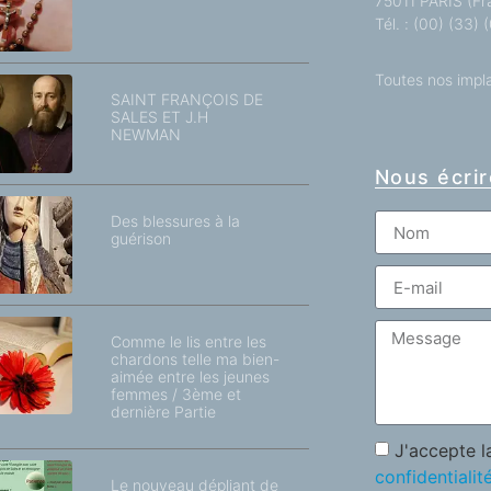
75011 PARIS (Fr
Tél. : (00) (33)
Toutes nos impl
SAINT FRANÇOIS DE
SALES ET J.H
NEWMAN
Nous écrir
Des blessures à la
guérison
Comme le lis entre les
chardons telle ma bien-
aimée entre les jeunes
femmes / 3ème et
dernière Partie
J'accepte 
confidentialit
Le nouveau dépliant de