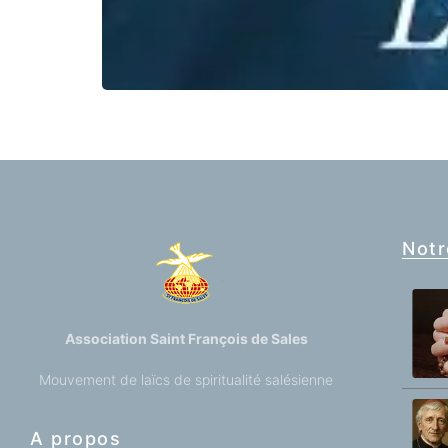
Notr
Association Saint François de Sales
Mouvement de laïcs de spiritualité salésienne
A propos