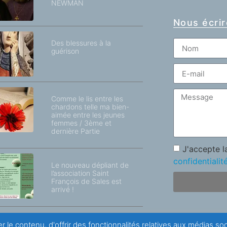
NEWMAN
Nous écrir
Des blessures à la
guérison
Comme le lis entre les
chardons telle ma bien-
aimée entre les jeunes
femmes / 3ème et
dernière Partie
J'accepte 
confidentialit
Le nouveau dépliant de
l’association Saint
François de Sales est
arrivé !
r le contenu, d'offrir des fonctionnalités relatives aux médias s