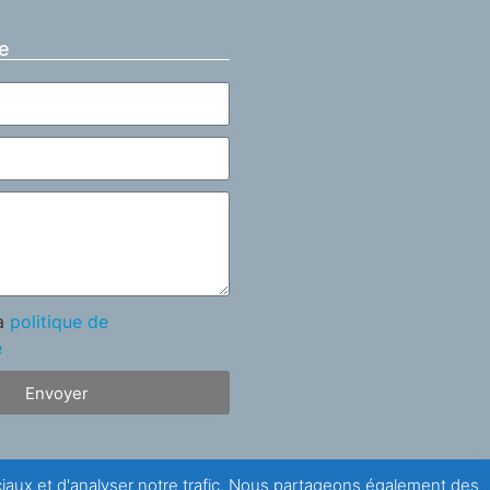
e
la
politique de
é
Envoyer
ociaux et d'analyser notre trafic. Nous partageons également des