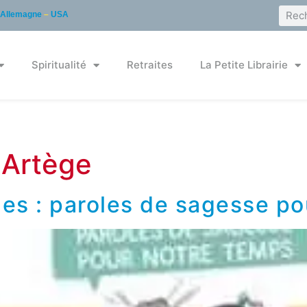
Allemagne
–
USA
Spiritualité
Retraites
La Petite Librairie
:
Artège
les : paroles de sagesse p