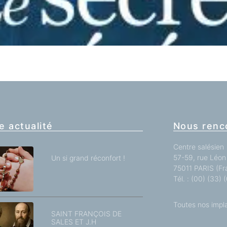
e actualité
Nous renc
Centre salésien
57-59, rue Léon 
Un si grand réconfort !
75011 PARIS (Fr
Tél. : (00) (33)
Toutes nos impl
SAINT FRANÇOIS DE
SALES ET J.H