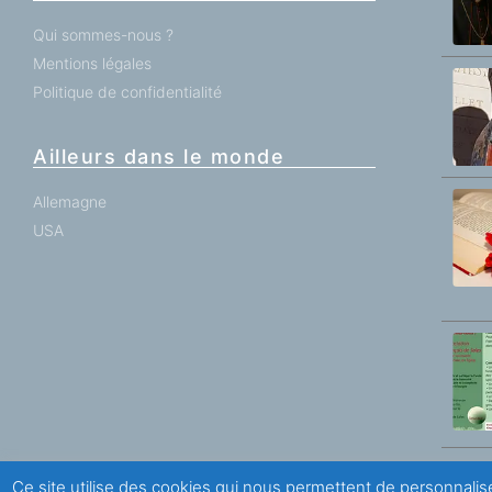
Qui sommes-nous ?
Mentions légales
Politique de confidentialité
Ailleurs dans le monde
Allemagne
USA
Ce site utilise des cookies qui nous permettent de personnalise