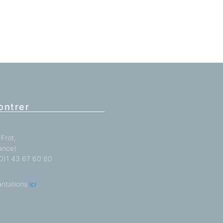
ontrer
Frot,
ance)
 (0)1 43 67 60 60
antations
ici
.