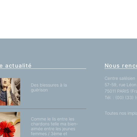
e actualité
Nous renc
Centre salésien
57-59, rue Léon 
Des blessures à la
guérison
75011 PARIS (Fr
Tél. : (00) (33)
Toutes nos impl
Comme le lis entre les
chardons telle ma bien-
aimée entre les jeunes
femmes / 3ème et