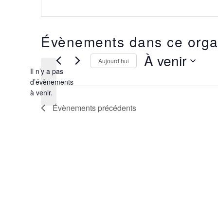
Évènements dans ce orga
À venir
Aujourd’hui
Il n’y a pas
Sélectionnez
une
d’évènements
Notice
date.
à venir.
Évènements
précédents