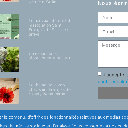
dernière Partie
Nous écrir
Le nouveau dépliant de
l’association Saint
François de Sales est
arrivé !
Un espoir dans
l’épreuve de la douleur
J'accepte 
confidentialit
Le thème de la voix
chez saint François de
Sales / 2ème Partie
r le contenu, d'offrir des fonctionnalités relatives aux médias s
naires de médias sociaux et d'analyse. Vous consentez à nos cooki