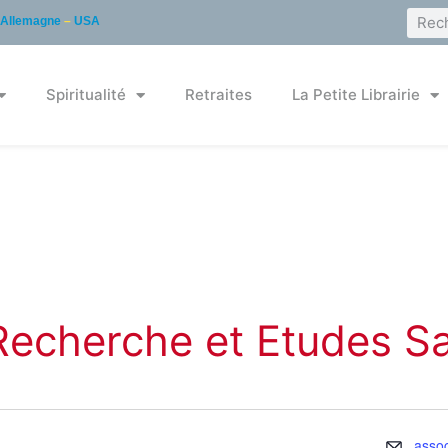
Allemagne
–
USA
Spiritualité
Retraites
La Petite Librairie
Recherche et Etudes Sa
Email
asso