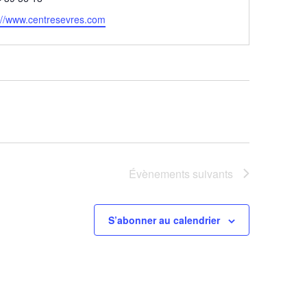
://www.centresevres.com
Évènements
suivants
S’abonner au calendrier