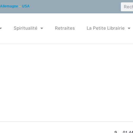
Allemagne
–
USA
Spiritualité
Retraites
La Petite Librairie
Télé
01 4