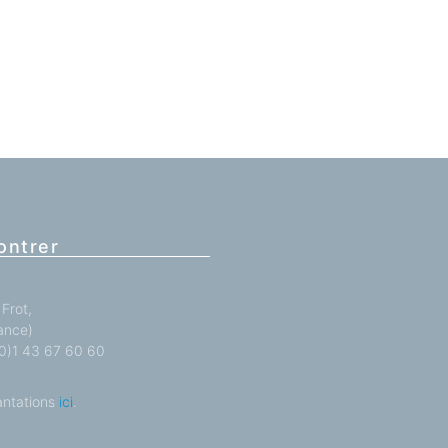
ontrer
Frot,
ance)
 (0)1 43 67 60 60
antations
ici
.