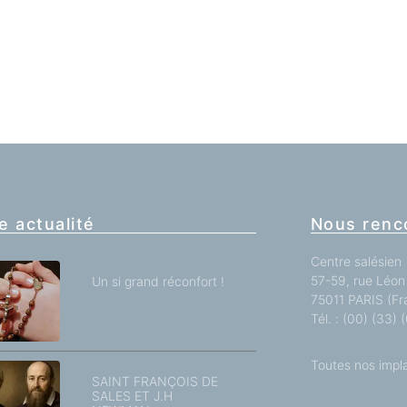
e actualité
Nous renc
Centre salésien
57-59, rue Léon 
Un si grand réconfort !
75011 PARIS (Fr
Tél. : (00) (33)
Toutes nos impl
SAINT FRANÇOIS DE
SALES ET J.H