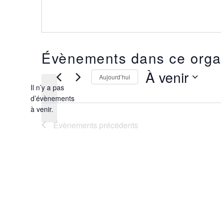
Évènements dans ce orga
À venir
Aujourd’hui
Il n’y a pas
Sélectionnez
une
d’évènements
Notice
date.
à venir.
Évènements
précédents