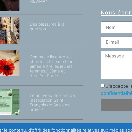
NEWMAN
Nous écrir
Des blessures à la
guérison
Comme le lis entre les
chardons telle ma bien-
aimée entre les jeunes
femmes / 3ème et
dernière Partie
J'accepte 
confidentialit
Le nouveau dépliant de
l’association Saint
François de Sales est
arrivé !
r le contenu, d'offrir des fonctionnalités relatives aux médias s