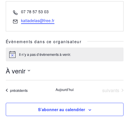
Téléphone
07 78 57 53 03
Email
katiadelas@free.fr
Évènements dans ce organisateur
Il n’y a pas d’évènements à venir.
Notice
À venir
Sélectionnez
une
date.
Évènements
Aujourd’hui
suivants
Évènements
précédents
S’abonner au calendrier