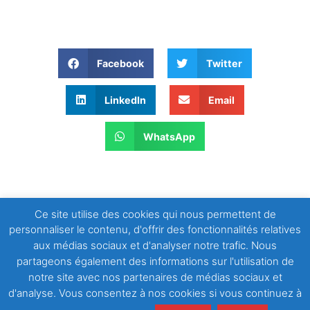
Facebook
Twitter
LinkedIn
Email
WhatsApp
Ce site utilise des cookies qui nous permettent de
personnaliser le contenu, d'offrir des fonctionnalités relatives
aux médias sociaux et d'analyser notre trafic. Nous
partageons également des informations sur l'utilisation de
ARTICLE PRÉCÉDENT
ARTICLE SUIVANT
notre site avec nos partenaires de médias sociaux et
Que ta grâce inspire nos actions, Seigneur !
Dieu fort, Dieu éternel, étends sur nous ta main toute puissante !
d'analyse. Vous consentez à nos cookies si vous continuez à