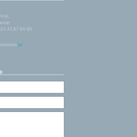
Frot,
ance)
 (0)1 43 67 60 60
antations
ici
.
e