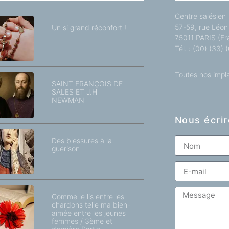
Centre salésien
57-59, rue Léon 
Un si grand réconfort !
75011 PARIS (Fr
Tél. : (00) (33)
Toutes nos impl
SAINT FRANÇOIS DE
SALES ET J.H
NEWMAN
Nous écrir
Des blessures à la
guérison
Comme le lis entre les
chardons telle ma bien-
aimée entre les jeunes
femmes / 3ème et