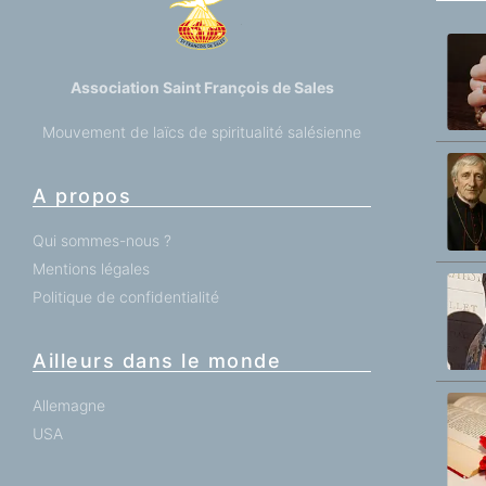
Association Saint François de Sales
Mouvement de laïcs de spiritualité salésienne
A propos
Qui sommes-nous ?
Mentions légales
Politique de confidentialité
Ailleurs dans le monde
Allemagne
USA