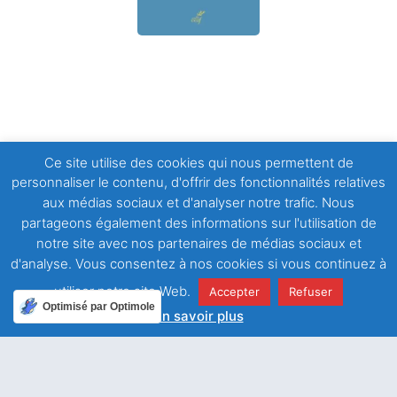
Ce site utilise des cookies qui nous permettent de
personnaliser le contenu, d'offrir des fonctionnalités relatives
aux médias sociaux et d'analyser notre trafic. Nous
partageons également des informations sur l'utilisation de
notre site avec nos partenaires de médias sociaux et
Notre
Nous
d'analyse. Vous consentez à nos cookies si vous continuez à
actualité
rencontrer
utiliser notre site Web.
Accepter
Refuser
Optimisé par Optimole
Centre salésien
Association
En savoir plus
57-59, rue Léon
Un si
Saint
grand
Frot,
François de
réconfort !
75011 PARIS
Sales
(France)