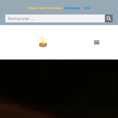
Ailleurs dans le monde :
Allemagne
–
USA