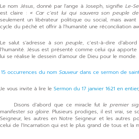
Le nom
Jésus
, donné par l’ange à Joseph, signifie
Le-Se
est claire :
« Car c’est lui qui sauvera son peuple d
seulement un libérateur politique ou social, mais avan
cycle du péché et offrir à l’humanité une réconciliation av
Le salut s’adresse à
son peuple
, c’est-à-dire d’abord
l’humanité. Jésus est présenté comme celui qui apporte l
lui se réalise le dessein d’amour de Dieu pour le monde.
15 occurrences du nom
Sauveur
dans ce sermon de saint 
Je vous invite à lire le
Sermon du 17 janvier 1621 en entier
Disons d’abord que ce miracle fut
le premier s
manifester
sa gloire.
Plusieurs prodiges, il est vrai, se 
Seigneur, les autres en Notre Seigneur et les autres 
celui de l’Incarnation qui est le plus grand de tous et la m