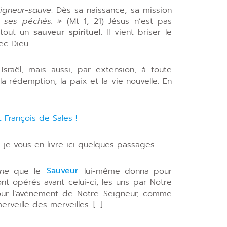
igneur-sauve
. Dès sa naissance, sa mission
e ses péchés. »
(Mt 1, 21) Jésus n’est pas
t tout un
sauveur spirituel
. Il vient briser le
ec Dieu.
 Israël, mais aussi, par extension, à toute
a rédemption, la paix et la vie nouvelle. En
François de Sales !
, je vous en livre ici quelques passages.
igne
que le
Sauveur
lui-même donna pour
sont opérés avant celui-ci, les uns par Notre
pour l’avènement de Notre Seigneur, comme
erveille des merveilles. […]