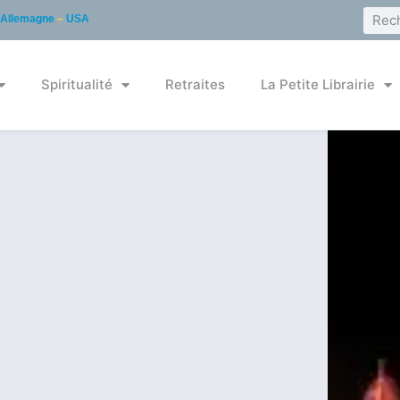
Allemagne
–
USA
Spiritualité
Retraites
La Petite Librairie