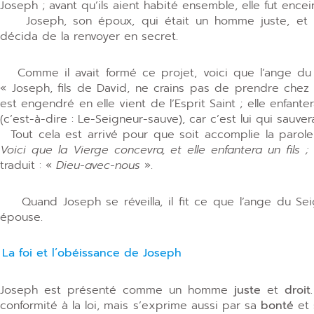
Joseph ; avant qu’ils aient habité ensemble, elle fut enceint
Joseph, son époux, qui était un homme juste, et ne
décida de la renvoyer en secret.
Comme il avait formé ce projet, voici que l’ange du S
« Joseph, fils de David, ne crains pas de prendre chez 
est engendré en elle vient de l’Esprit Saint ; elle enfante
(c’est-à-dire : Le-Seigneur-sauve), car c’est lui qui sauv
Tout cela est arrivé pour que soit accomplie la parol
Voici que la Vierge concevra, et elle enfantera un fils
traduit : «
Dieu-avec-nous
».
Quand Joseph se réveilla, il fit ce que l’ange du Seigne
épouse.
La foi et l’obéissance de Joseph
Joseph est présenté comme un homme
juste
et
droit
conformité à la loi, mais s’exprime aussi par sa
bonté
et