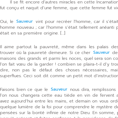
Il se fit encore d’autres miracles en cette Incarna­tion
fut conçu et naquit d’une femme, que cette femme fut vi
Oui, le
Sauveur
vint pour recréer l’homme, car il s’était
homme nouveau ; car l’homme s’était tellement anéanti pa
était en sa première origine. […]
Il aime partout la pauvreté, même dans les palais des 
trouver où la pauvreté demeure. Si ce cher
Sauveur
de 
maisons des grands et parmi les noces, quel sera son co
l’on fait vœu de la garder ! combien se plaira-t-il d’y tro
dire, non pas le défaut des choses nécessaires, ma
superflues. Ceci soit dit comme un petit mot d’instructi
Faisons bien ce que le
Sauveur
nous dira, remplissons
l’on nous changera cette eau tiède en vin de fervent
avez aujourd’hui entre les mains, et demain on vous ord
quelque lumière de la foi pour comprendre le mystère de
pensées sur la bonté infinie de notre Dieu. En somme, 