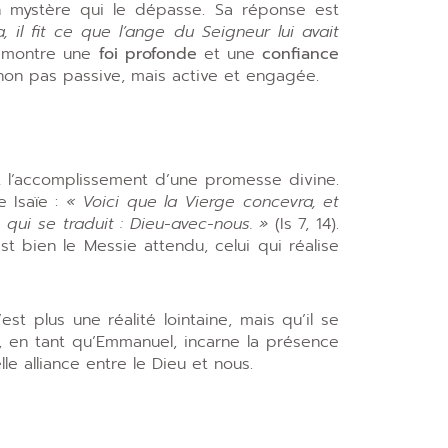
un mystère qui le dépasse. Sa réponse est
 il fit ce que l’ange du Seigneur lui avait
e, montre une
foi profonde
et une
confiance
non pas passive, mais active et engagée.
st l’accomplissement d’une promesse divine.
e Isaïe :
« Voici que la Vierge concevra, et
 qui se traduit : Dieu-avec-nous. »
(Is 7, 14).
t bien le Messie attendu, celui qui réalise
st plus une réalité lointaine, mais qu’il se
s, en tant qu’Emmanuel, incarne la présence
e alliance entre le Dieu et nous.