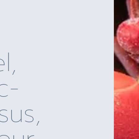
l,
c-
sus,