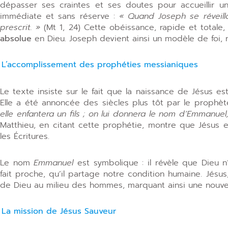
dépasser ses craintes et ses doutes pour accueillir 
immédiate et sans réserve :
« Quand Joseph se réveilla,
prescrit. »
(Mt 1, 24) Cette obéissance, rapide et total
absolue
en Dieu. Joseph devient ainsi un modèle de foi, 
L’accomplissement des prophéties messianiques
Le texte insiste sur le fait que la naissance de Jésus e
Elle a été annoncée des siècles plus tôt par le prophèt
elle enfantera un fils ; on lui donnera le nom d’Emmanuel,
Matthieu, en citant cette prophétie, montre que Jésus es
les Écritures.
Le nom
Emmanuel
est symbolique : il révèle que Dieu n’e
fait proche, qu’il partage notre condition humaine. Jésu
de Dieu au milieu des hommes, marquant ainsi une nouvell
La mission de Jésus Sauveur