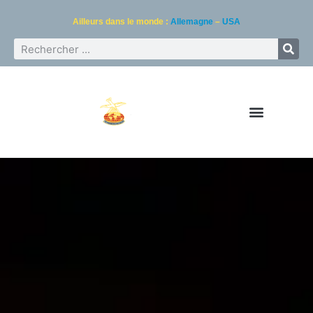
Ailleurs dans le monde :
Allemagne
–
USA