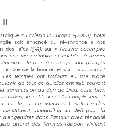
II
stolique
« Ecclesia in Europa »(2003)
, nous
angile soit annoncé ou ré-annoncé à nos
on des laïcs
(§41),
sur
« l’œuvre accomplie
ns une vie ordinaire et cachée, à travers
iséricorde de Dieu à ceux qui sont plongés
ur
le rôle de la femme,
et sur
« son apport
e… Les femmes ont toujours eu une place
uvenir de tout ce qu’elles ont fait, souvent
 la transmission du don de Dieu, aussi bien
éducatives, le catéchèse, l’accomplissement
re et de contemplation »(…) « Il y a des
 constituent aujourd’hui
un défi pour la
t d’engendrer dans l’amour, avec ténacité
lise attend des femmes l’apport vivifiant