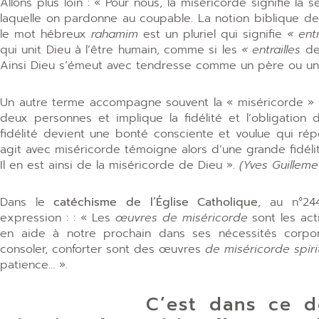
Allons plus loin : « Pour nous, la miséricorde signifie la s
laquelle on pardonne au coupable. La notion biblique de
le mot hébreux
rahamim
est un pluriel qui signifie
« entr
qui unit Dieu à l’être humain, comme si les
« entrailles
de
Ainsi Dieu s’émeut avec tendresse comme un père ou une
Un autre terme accompagne souvent la « miséricorde » 
deux personnes et implique la fidélité et l’obligation 
fidélité devient une bonté consciente et voulue qui rép
agit avec miséricorde témoigne alors d’une grande fidélité 
Il en est ainsi de la miséricorde de Dieu ».
(Yves Guilleme
Dans le
catéchisme de l’Église Catholique
, au n°24
expression : : « Les
œuvres de miséricorde
sont les act
en aide à notre prochain dans ses nécessités corporel
consoler, conforter sont des œuvres
de miséricorde spirit
patience… ».
C’est dans ce domai