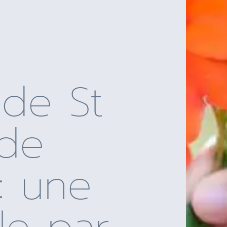
 de St
 de
 : une