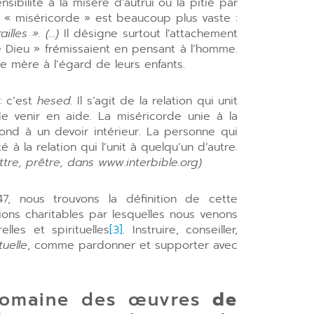
ensibilité à la misère d’autrui ou la pitié par
 « miséricorde » est beaucoup plus vaste :
ailles »
.
(…)
Il désigne surtout l’attachement
 Dieu » frémissaient en pensant à l’homme.
 mère à l’égard de leurs enfants.
: c’est
hesed.
Il s’agit de la relation qui unit
de venir en aide. La miséricorde unie à la
ond à un devoir intérieur. La personne qui
à la relation qui l’unit à quelqu’un d’autre.
ttre, prêtre, dans www.interbible.org)
47, nous trouvons la définition de cette
ions charitables par lesquelles nous venons
les et spirituelles
[3]
. Instruire, conseiller,
uelle
, comme pardonner et supporter avec
ne des œuvres
de