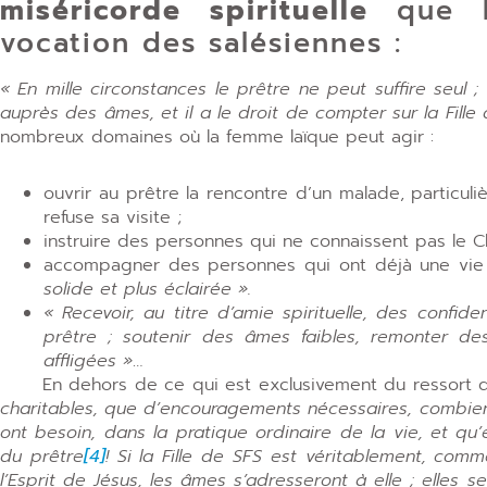
miséricorde spirituelle
que le
vocation des salésiennes :
« En mille circonstances le prêtre ne peut suffire seul 
auprès des âmes, et il a le droit de compter sur la Fille
nombreux domaines où la femme laïque peut agir :
ouvrir au prêtre la rencontre d’un malade, particul
refuse sa visite ;
instruire des personnes qui ne connaissent pas le Ch
accompagner des personnes qui ont déjà une vie 
solide et plus éclairée ».
« Recevoir, au titre d’amie spirituelle, des confi
prêtre ; soutenir des âmes faibles, remonter 
affligées »
…
En dehors de ce qui est exclusivement du ressort du
charitables, que d’encouragements nécessaires, combien
ont besoin, dans la pratique ordinaire de la vie, et qu
du prêtre
[4]
! Si la Fille de SFS est véritablement, comm
l’Esprit de Jésus, les âmes s’adresseront à elle ; elles se