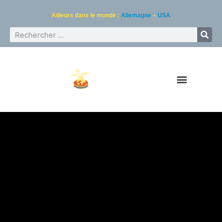
Ailleurs dans le monde :
Allemagne
–
USA