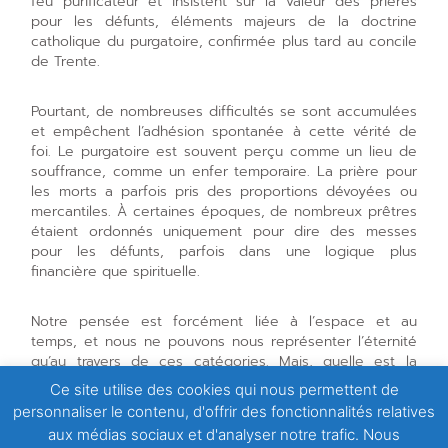
feu purificateur et insistent sur la valeur des prières
pour les défunts, éléments majeurs de la doctrine
catholique du purgatoire, confirmée plus tard au concile
de Trente.
Pourtant, de nombreuses difficultés se sont accumulées
et empêchent l’adhésion spontanée à cette vérité de
foi. Le purgatoire est souvent perçu comme un lieu de
souffrance, comme un enfer temporaire. La prière pour
les morts a parfois pris des proportions dévoyées ou
mercantiles. À certaines époques, de nombreux prêtres
étaient ordonnés uniquement pour dire des messes
pour les défunts, parfois dans une logique plus
financière que spirituelle.
Notre pensée est forcément liée à l’espace et au
temps, et nous ne pouvons nous représenter l’éternité
qu’au travers de ces catégories. Mais, quelle est la
signification profonde du purgatoire ? Pourquoi prions-
Ce site utilise des cookies qui nous permettent de
nous pour nos morts ? Quel sens donner à cette
personnaliser le contenu, d'offrir des fonctionnalités relatives
coutume, de moins en moins pratiquée, de célébrer des
aux médias sociaux et d'analyser notre trafic. Nous
messes à leur intention ?