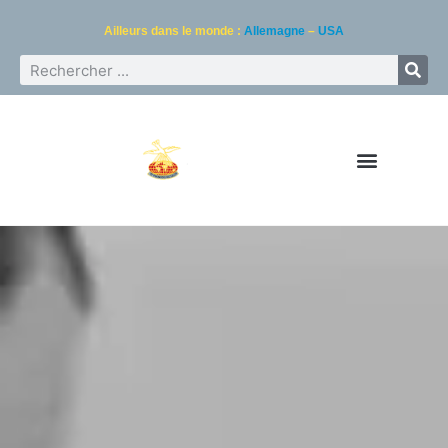
Ailleurs dans le monde :
Allemagne
–
USA