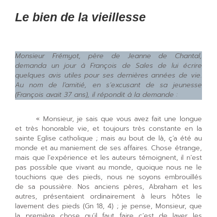
Le bien de la vieillesse
Monsieur Frémyot, père de Jeanne de Chantal,
demanda un jour à François de Sales de lui écrire
quelques avis utiles pour ses dernières années de vie.
Au nom de l’amitié, en s’excusant de sa jeunesse
(François avait 37 ans), il répondit à la demande :
« Monsieur, je sais que vous avez fait une longue
et très honorable vie, et toujours très constante en la
sainte Eglise catholique ; mais au bout de là, ç’a été au
monde et au maniement de ses affaires. Chose étrange,
mais que l’expérience et les auteurs témoignent, il n’est
pas possible que vivant au monde, quoique nous ne le
touchions que des pieds, nous ne soyons embrouillés
de sa poussière. Nos anciens pères, Abraham et les
autres, présentaient ordinairement à leurs hôtes le
lavement des pieds (Gn 18, 4) ; je pense, Monsieur, que
la première chose qu’il faut faire c’est de laver les