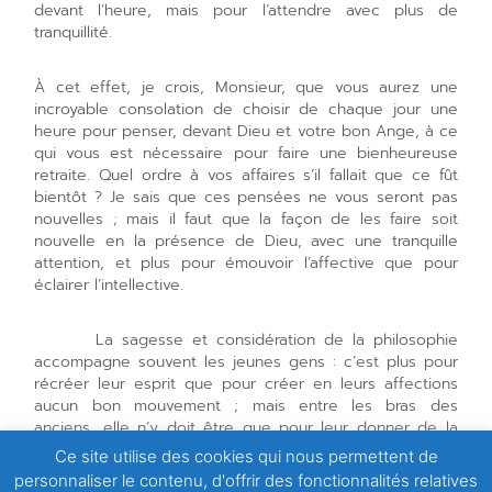
devant l’heure, mais pour l’attendre avec plus de
tranquillité.
À cet effet, je crois, Monsieur, que vous aurez une
incroyable consolation de choisir de chaque jour une
heure pour penser, devant Dieu et votre bon Ange, à ce
qui vous est nécessaire pour faire une bienheureuse
retraite. Quel ordre à vos affaires s’il fallait que ce fût
bientôt ? Je sais que ces pensées ne vous seront pas
nouvelles ; mais il faut que la façon de les faire soit
nouvelle en la présence de Dieu, avec une tranquille
attention, et plus pour émouvoir l’affective que pour
éclairer l’intellective.
La sagesse et considération de la philosophie
accompagne souvent les jeunes gens : c’est plus pour
récréer leur esprit que pour créer en leurs affections
aucun bon mouvement ; mais entre les bras des
anciens, elle n’y doit être que pour leur donner de la
vraie chaleur de dévotion.
Ce site utilise des cookies qui nous permettent de
personnaliser le contenu, d'offrir des fonctionnalités relatives