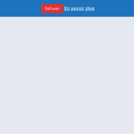
Toutes nos impl
En savoir plus
Refuser
Des blessures à la
guérison
Nous écrir
Comme le lis entre les
chardons telle ma bien-
aimée entre les jeunes
femmes / 3ème et
dernière Partie
Le nouveau dépliant de
l’association Saint
François de Sales est
arrivé !
J'accepte 
confidentialit
Un espoir dans
l’épreuve de la douleur