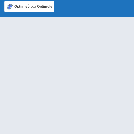
Optimisé par Optimole
A propos
Qui sommes-nous ?
Mentions légales
Politique de confidentialité
Ailleurs dans le monde
Allemagne
USA