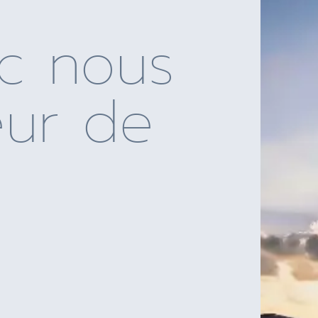
ec nous
eur de