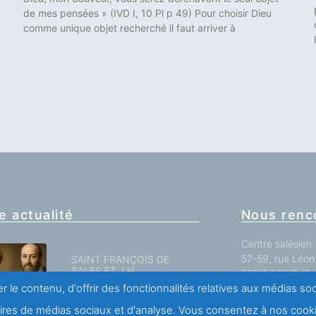
de mes pensées » (IVD I, 10 Pl p 49) Pour choisir Dieu
comme unique objet recherché il faut arriver à
e actualité
Nous renc
Centre salésien
57-59, rue Léon 
SAINT FRANÇOIS DE
SALES ET J.H
75011 PARIS (Fr
NEWMAN
r le contenu, d'offrir des fonctionnalités relatives aux médias s
Tél. : (00) (33)
naires de médias sociaux et d'analyse. Vous consentez à nos cooki