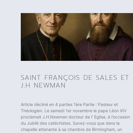
SAINT FRANÇOIS DE SALES ET
J.H NEWMAN
Article décliné en 4 parties 1ère Partie : Pasteur et
Théologien. Le samedi 1er novembre le pape Léon XIV
proclamait J.H.Newman docteur de l’ Eglise, à l’occasion
du Jubilé des catéchistes. Savez-vous que dans la
chapelle attenante à sa chambre de Birmingham, un