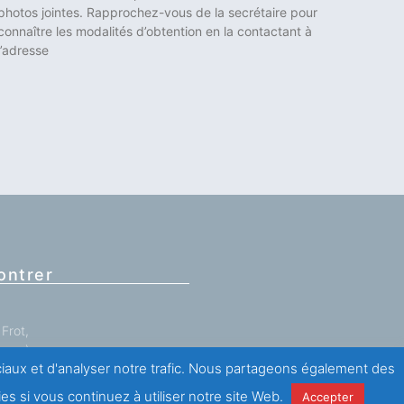
photos jointes. Rapprochez-vous de la secrétaire pour
connaître les modalités d’obtention en la contactant à
l’adresse
ontrer
Frot,
ance)
ociaux et d'analyser notre trafic. Nous partageons également des
 (0)1 43 67 60 60
es si vous continuez à utiliser notre site Web.
Accepter